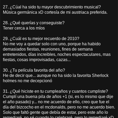
27. ¿Cúal ha sido tu mayor descubrimiento musical?
Música germánica xD cortesía de mi austriaca preferida.
28. ¿Qué querías y conseguiste?
Tener cerca a los míos
29. ¿Cuál es tu mejor recuerdo de 2010?
No me voy a quedar solo con uno, porque ha habido
demasiados fiestas, reuniones, fines de semana
entretenidos, días increibles, noches espectaculares, mas
fiestas, cosas improvisadas, cazas...
30. ¿Tu película favorita del año?
He de decir que... aunque no ha sido la favorita Sherlock
holmes no me decepcionó
31. ¿Qué hiciste en tu cumpleaños y cuantos cumpliste?
Cumplí una buena pila de años +1 (si, es lo mismo que dije
el año pasado) y... no me acuerdo de ello, creo que fue el
día del bizcocho en el mcdonalds, pero no me acuerdo bien.
Solo que faltó gente que debía de estar, pero este año lo
remediaré, no sé cuando lo celebraré, pero lo remediaré xD.