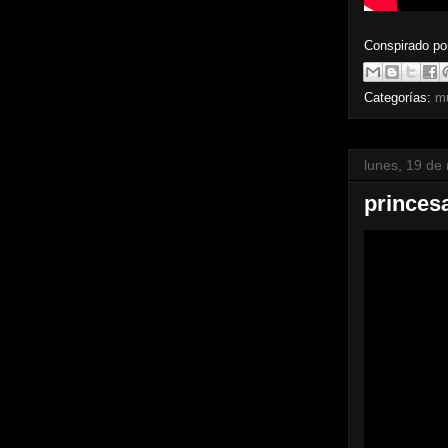
Conspirado p
Categorías:
m
lunes, 19 de
princes