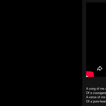
A song of me 
Of a courage
A verse of me 
Of a pure-hear