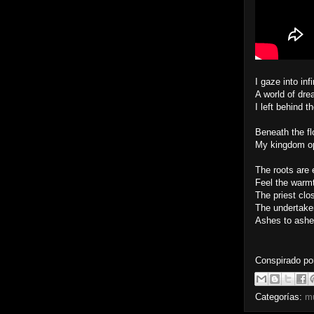
I gaze into infi
A world of dr
I left behind t
Beneath the fl
My kingdom o
The roots are
Feel the warm
The priest clos
The undertake
Ashes to ashe
Conspirado p
Categorías:
m