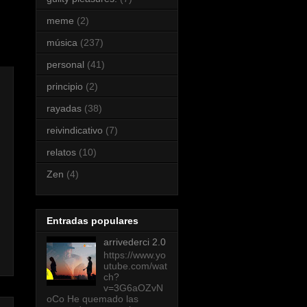
meme
(2)
música
(237)
personal
(41)
principio
(2)
rayadas
(38)
reivindicativo
(7)
relatos
(10)
Zen
(4)
Entradas populares
arrivederci 2.0
https://www.yo
utube.com/wat
ch?
v=3G6aOZvN
oCo He quemado las