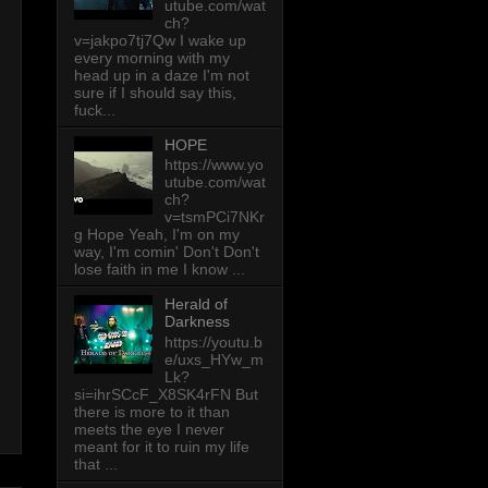
utube.com/wat
ch?
v=jakpo7tj7Qw I wake up
every morning with my
head up in a daze I'm not
sure if I should say this,
fuck...
HOPE
https://www.yo
utube.com/wat
ch?
v=tsmPCi7NKr
g Hope Yeah, I'm on my
way, I'm comin' Don't Don't
lose faith in me I know ...
Herald of
Darkness
https://youtu.b
e/uxs_HYw_m
Lk?
si=ihrSCcF_X8SK4rFN But
there is more to it than
meets the eye I never
meant for it to ruin my life
that ...