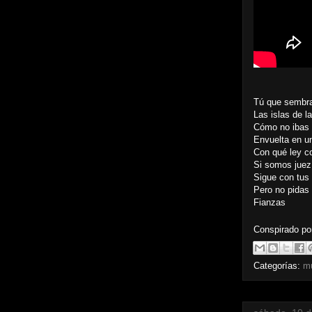
Tú que sembra
Las islas de l
Cómo no ibas 
Envuelta en u
Con qué ley c
Si somos juez
Sigue con tus 
Pero no pidas
Fianzas
Conspirado p
Categorías:
m