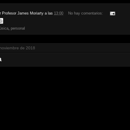
or
Profesor James Moriarty
a las
13:00
No hay comentarios:
úsica
,
personal
 noviembre de 2018
a