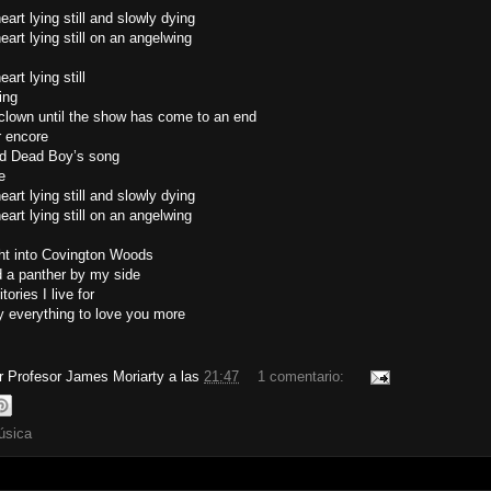
heart lying still and slowly dying
heart lying still on an angelwing
eart lying still
ring
 clown until the show has come to an end
r encore
ld Dead Boy’s song
e
heart lying still and slowly dying
heart lying still on an angelwing
ght into Covington Woods
d a panther by my side
tories I live for
 my everything to love you more
or
Profesor James Moriarty
a las
21:47
1 comentario:
úsica