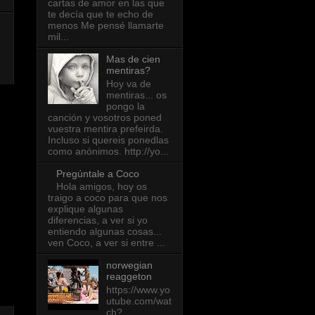
cartas de amor en las que
te decía que te echo de
menos Me pensé llamarte
mil...
Mas de cien
mentiras?
Hoy va de
mentiras... os
pongo la
canción y vosotros poned
vuestra mentira prefeirda.
Incluso si quereis ponedlas
como anónimos. http://yo...
Pregúntale a Coco
Hola amigos, hoy os
traigo a coco para que nos
explique algunas
diferencias, a ver si yo
entiendo algunas cosas...
ven Coco, a ver si entre ...
norwegian
reaggeton
https://www.yo
utube.com/wat
ch?