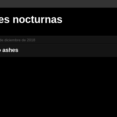
es nocturnas
 de diciembre de 2018
o ashes