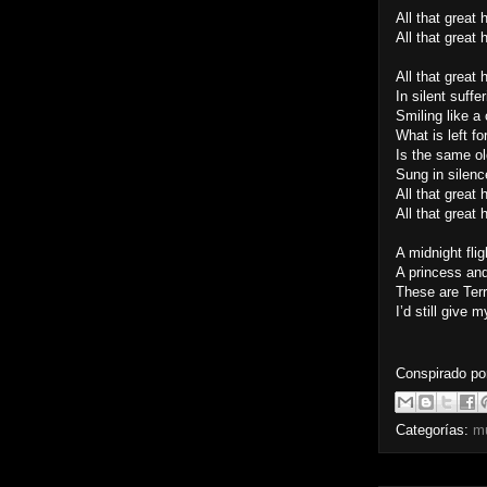
All that great 
All that great 
All that great h
In silent suffe
Smiling like a
What is left fo
Is the same o
Sung in silenc
All that great 
All that great 
A midnight fli
A princess an
These are Terri
I’d still give
Conspirado p
Categorías:
m