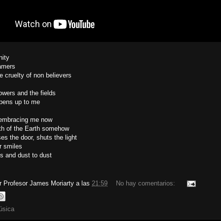
nity
eamers
he cruelty of non believers
owers and the fields
pens up to me
 embracing me now
th of the Earth somehow
es the door, shuts the light
r smiles
s and dust to dust
or
Profesor James Moriarty
a las
21:59
No hay comentarios:
úsica