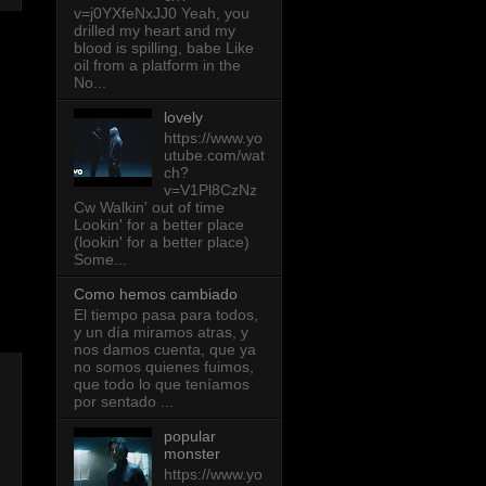
v=j0YXfeNxJJ0 Yeah, you
drilled my heart and my
blood is spilling, babe Like
oil from a platform in the
No...
lovely
https://www.yo
utube.com/wat
ch?
v=V1Pl8CzNz
Cw Walkin' out of time
Lookin' for a better place
(lookin' for a better place)
Some...
Como hemos cambiado
El tiempo pasa para todos,
y un día miramos atras, y
nos damos cuenta, que ya
no somos quienes fuimos,
que todo lo que teníamos
por sentado ...
popular
monster
https://www.yo