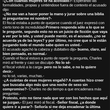
-¿Con cuantas mujeres se ha acostado?- 
Esperando las 
formalidades, propias y sintiéndose fuera de contexto el acusado 
dijo:
-¿No me van a hacer poner la mano y jurar sobre una biblia 
ni preguntarme mi nombre?-
El fiscal estaba a punto de quejarse cuando el juez expresó con 
cierto tono de incredulidad
-Primero responda sólo a lo que se 
le pregunte, segundo esto no es un juicio de ficción que vaya 
a ver por la tele, y usted puede mentir, es el acusado, ¿no se 
acuerda ya de las leyes? y por último, no cree que si le están 
juzgando todo el mundo sabe quien es usted.-
El acusado agachó la cabeza y dubitativo dijo
- bueno, claro, así 
bien pensado, es normal.-
Cuando el fiscal estuvo a punto de repetir la pregunta, Charles 
miró al frente y casi se disculpó
- No lo sé-
el fiscal volvió a la carga
- pero no lo sabe, o no lo quiere 
decir.-
no lo sé, varias, muchas.-
-
¿A cuántas de esas mujeres engañó? A cuantas hizo creer 
que buscaba algo más que una noche de sexo sin 
compromiso?- 
Charles no dio tiempo a que encadenara más 
preguntas.-
Protesto, esto no tiene nada que ver con los hechos que aquí 
se juzgan.- 
El juez miró al fiscal. 
-Señor fiscal, ¿a donde 
quiere ir a parar?- Señoría si me deja encadenar la última 