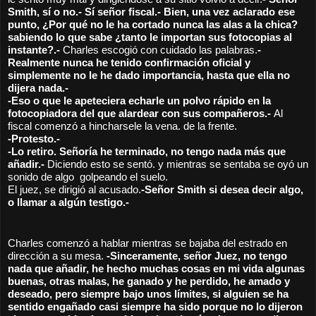
Smith, sí o no.- Sí señor fiscal.- Bien, una vez aclarado ese 
punto, ¿Por qué no le ha cortado nunca las alas a la chica? 
sabiendo lo que sabe ¿tanto le importan sus fotocopias al 
instante?.- 
Charles escogió con cuidado las palabras.
-
Realmente nunca he tenido confirmación oficial y 
simplemente no le he dado importancia, hasta que ella no 
dijera nada.- 
-Eso o que le apeteciera echarle un polvo rápido en la 
fotocopiadora del que alardear con sus compañeros.- 
Al 
fiscal comenzó a hincharsele la vena. de la frente.
-Protesto.-  
-Lo retiro. Señoría he terminado, no tengo nada más que 
añadir.- 
Diciendo esto se sentó. y mientras se sentaba se oyó un 
sonido de algo  golpeando el suelo.
El juez, se dirigió al acusado.
-Señor Smith si desea decir algo, 
o llamar a algún testigo.-
Charles comenzó a hablar mientras se bajaba del estrado en 
dirección a su mesa. 
-Sinceramente, señor Juez, no tengo 
nada que añadir, he hecho muchas cosas en mi vida algunas 
buenas, otras malas, he ganado y he perdido, he amado y 
deseado, pero siempre bajo unos límites, si alguien se ha 
sentido engañado casi siempre ha sido porque no lo dijeron 