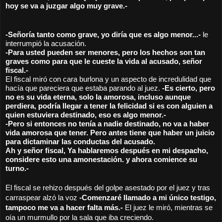
hoy se va a juzgar algo muy grave.- 
-Señoría tanto como grave, yo diría que es algo menor...- 
le 
interrumpió la acusación.
-Para usted pueden ser menores, pero los hechos son tan 
graves como para que le cueste la vida al acusado, señor 
fiscal.-
El fiscal miró con cara burlona y un aspecto de incredulidad que 
hacía que pareciera que estaba parando al juez.
 -Es cierto, pero 
no es su vida eterna, solo la amorosa, incluso aunque 
perdiera, podría llegar a tener la felicidad si es con alguien a 
quien estuviera destinado, eso es algo menor.-
-Pero si entonces no tenía a nadie destinado, no va a haber 
vida amorosa que tener. Pero antes tiene que haber un juicio 
para dictaminar las conductas del acusado. 
Ah y señor fiscal, Ya hablaremos después en mi despacho, 
considere esto una amonestación. y ahora comience su 
turno.-
El fiscal se rehizo después del golpe asestado por el juez y tras 
carraspear alzó la voz 
-Comenzaré llamado a mi único testigo, 
tampoco me va a hacer falta más.-
 El juez le miró, mientras se 
oía un murmullo por la sala que iba creciendo.