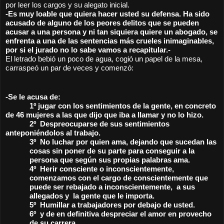
por leer los cargos y su alegato inicial.
-Es muy loable que quiera hacer usted su defensa. Ha sido 
acusado de alguno de los peores delitos que se pueden 
acusar a una persona y ni tan siquiera quiere un abogado, se 
enfrenta a una de las sentencias más crueles inimaginables, 
por si el jurado no lo sabe vamos a recapitular.-
El letrado bebió un poco de agua, cogió un papel de la mesa, 
carraspeó un par de veces y comenzó:  
-Se le acusa de:
            1º jugar con los sentimientos de la gente, en concreto 
de 46 mujeres a las que dijo que iba a llamar y no lo hizo.
2º  Despreocuparse de sus sentimientos 
anteponiéndolos al trabajo.
3º  No luchar por quien ama, dejando que sucedan las 
cosas sin poner de su parte para conseguir a la 
persona que según sus propias palabras ama.
4º  Herir consciente o inconscientemente, 
comenzamos con el cargo de conscientemente que 
puede ser rebajado a inconscientemente,  a sus 
allegados y  la gente que le importa.
5º  Humillar a trabajadores por debajo de usted. 
6º  y de en definitiva despreciar el amor en provecho 
de su carrera.