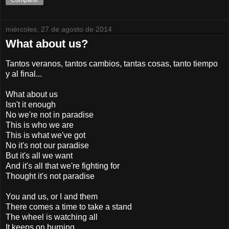
miércoles, 27 de agosto de 2014
What about us?
Tantos veranos, tantos cambios, tantas cosas, tanto tiempo
y al final...
What about us
Isn't it enough
No we're not in paradise
This is who we are
This is what we've got
No it's not our paradise
But it's all we want
And it's all that we're fighting for
Thought it's not paradise
You and us, or I and them
There comes a time to take a stand
The wheel is watching all
It keeps on burning