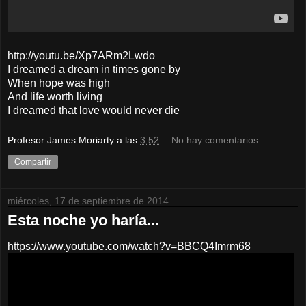
http://youtu.be/Xp7ARm2Lwdo
I dreamed a dream in times gone by
When hope was high
And life worth living
I dreamed that love would never die
Profesor James Moriarty
a las
3:52
No hay comentarios:
Compartir
miércoles, 17 de septiembre de 2014
Esta noche yo haría...
https://www.youtube.com/watch?v=BBCQ4Imrm68