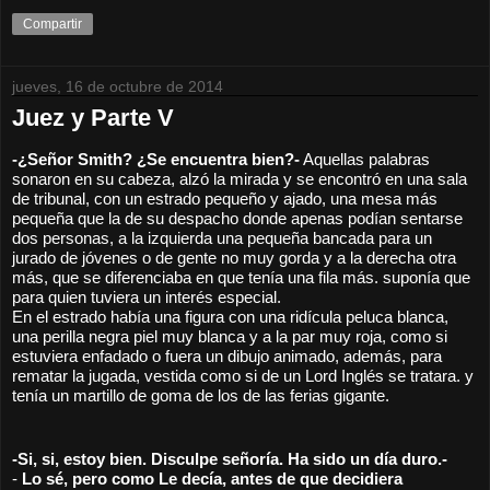
Compartir
jueves, 16 de octubre de 2014
Juez y Parte V
-¿Señor Smith? ¿Se encuentra bien?-
 Aquellas palabras 
sonaron en su cabeza, alzó la mirada y se encontró en una sala 
de tribunal, con un estrado pequeño y ajado, una mesa más 
pequeña que la de su despacho donde apenas podían sentarse 
dos personas, a la izquierda una pequeña bancada para un 
jurado de jóvenes o de gente no muy gorda y a la derecha otra 
más, que se diferenciaba en que tenía una fila más. suponía que 
para quien tuviera un interés especial.  
En el estrado había una figura con una ridícula peluca blanca, 
una perilla negra piel muy blanca y a la par muy roja, como si 
estuviera enfadado o fuera un dibujo animado, además, para 
rematar la jugada, vestida como si de un Lord Inglés se tratara. y 
tenía un martillo de goma de los de las ferias gigante.
-Si, si, estoy bien. Disculpe señoría. Ha sido un día duro.-
- 
Lo sé, pero como Le decía, antes de que decidiera 