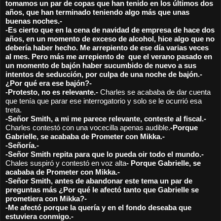
tomamos un par de copas que han tenido en los últimos dos 
años, que han terminado teniendo algo más que unas 
buenas noches.-
-Es cierto que en la cena de navidad de empresa de hace dos 
años, en un momento de exceso de alcohol, hice algo que no 
debería haber hecho. Me arrepiento de ese día varias veces 
al mes. Pero más me arrepiento de  que el verano pasado en 
un momento de bajón haber sucumbido de nuevo a sus 
intentos de seducción, por culpa de una noche de bajón.-
¿Por qué era ese bajón?-
-Protesto, no es relevante.- 
Charles se acababa de dar cuenta 
que tenía que parar ese interrogatorio y solo se le ocurrió esa 
treta.
-Señor Smith, a mi me parece relevante, conteste al fiscal.-
Charles contestó con una vocecilla apenas audible.
-Porque 
Gabrielle, se acababa de Prometer con Mikka.- 
-Señoría.-
-Señor Smith repita para que lo pueda oir todo el mundo.-
Chales suspiró y contestó en voz alta
- Porque Gabrielle, se 
acababa de Prometer con Mikka.- 
-Señor Smith, antes de abandonar este tema un par de 
preguntas más ¿Por qué le afectó tanto que Gabrielle se 
prometiera con Mikka?-
-Me afectó porque la quería y en el fondo deseaba que 
estuviera conmigo.-