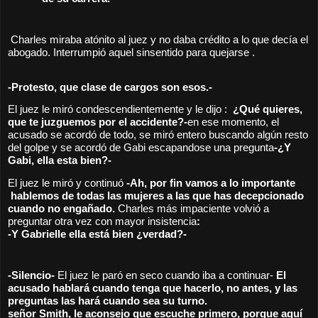
 Charles miraba atónito al juez y no daba crédito a lo que decía el 
abogado. Interrumpió aquel sinsentido para quejarse .
-Protesto, que clase de cargos son esos.-
El juez le miró condescendientemente y le dijo :
  ¿Qué quieres, 
que te juzguemos por el accidente?-
en ese momento, el 
acusado se acordó de todo, se miró entero buscando algún resto 
del golpe y se acordó de Gabi escapandose una pregunta
-¿Y 
Gabi, ella esta bien?- 
El juez le miró y continuó
 -Ah, por fin vamos a lo importante 
 hablemos de todas las mujeres a las que has decepcionado 
cuando no engañado.
 Charles más impaciente volvió a 
preguntar otra vez con mayor insistencia
:
-Y Gabrielle ella está bien ¿verdad?-
-Silencio- 
El juez le paró en seco cuando iba a continuar-
 El 
acusado hablará cuando tenga que hacerlo, no antes, y las 
preguntas las hará cuando sea su turno.
señor Smith, le aconsejo que escuche primero, porque aquí 