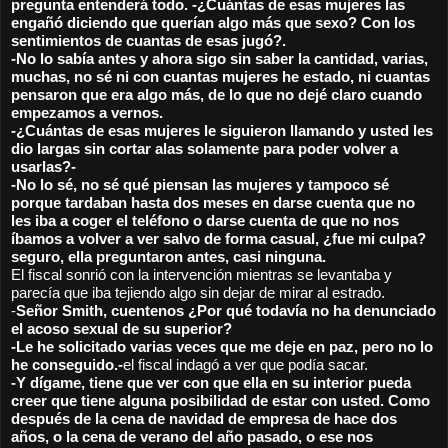
pregunta entenderá todo. -¿Cuántas de esas mujeres las 
engañó diciendo que querían algo más que sexo? Con los 
sentimientos de cuantas de esas jugó?. 
-No lo sabía antes y ahora sigo sin saber la cantidad, varias, 
muchas, no sé ni con cuantas mujeres he estado, ni cuantas 
pensaron que era algo más, de lo que no dejé claro cuando 
empezamos a vernos. 
-¿Cuántas de esas mujeres le siguieron llamando y usted les 
dio largas sin cortar alas solamente para poder volver a 
usarlas?-  
-No lo sé, no sé qué piensan las mujeres y tampoco sé 
porque tardaban hasta dos meses en darse cuenta que no 
les iba a coger el teléfono o darse cuenta de que no nos 
íbamos a volver a ver salvo de forma casual, ¿fue mi culpa? 
seguro, ella preguntaron antes, casi ninguna.
El fiscal sonrió con la intervención mientras se levantaba y 
parecía que iba tejiendo algo sin dejar de mirar al estrado.
-
Señor Smith, cuentenos ¿Por qué todavía no ha denunciado 
el acoso sexual de su superior?
-Le he solicitado varias veces que me deje en paz, pero no lo 
he conseguido.-
el fiscal indagó a ver que podía sacar.
-Y dígame, tiene que ver con que ella en su interior pueda 
creer que tiene alguna posibilidad de estar con usted. Como 
después de la cena de navidad de empresa de hace dos 
años, o la cena de verano del año pasado, o ese nos 