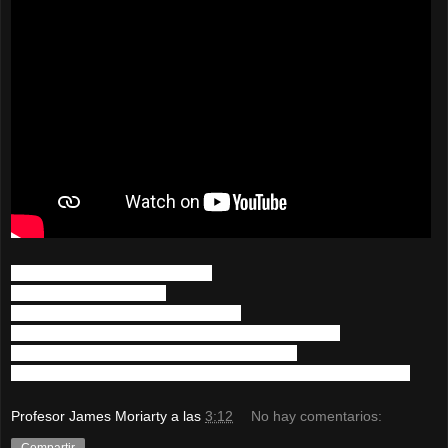
de mujeres hoy me toca hablar
de todas las que conocí
hay una que no es como las demás
Cada vez que se acerca a mí, mis piernas tiemblan
esta noche yo haría, cualquier cosa yo haría
por caer en tu lecho otra vez y dejar que me devoren después
Profesor James Moriarty
a las
3:12
No hay comentarios:
Compartir