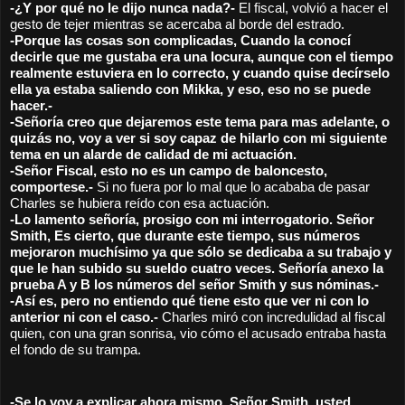
-¿Y por qué no le dijo nunca nada?- 
El fiscal, volvió a hacer el 
gesto de tejer mientras se acercaba al borde del estrado.
-Porque las cosas son complicadas, Cuando la conocí 
decirle que me gustaba era una locura, aunque con el tiempo 
realmente estuviera en lo correcto, y cuando quise decírselo 
ella ya estaba saliendo con Mikka, y eso, eso no se puede 
hacer.- 
-Señoría creo que dejaremos este tema para mas adelante, o 
quizás no, voy a ver si soy capaz de hilarlo con mi siguiente 
tema en un alarde de calidad de mi actuación.
-Señor Fiscal, esto no es un campo de baloncesto, 
comportese.- 
Si no fuera por lo mal que lo acababa de pasar 
Charles se hubiera reído con esa actuación.
-Lo lamento señoría, prosigo con mi interrogatorio. Señor 
Smith, Es cierto, que durante este tiempo, sus números 
mejoraron muchísimo ya que sólo se dedicaba a su trabajo y 
que le han subido su sueldo cuatro veces. Señoría anexo la 
prueba A y B los números del señor Smith y sus nóminas.-
-Así es, pero no entiendo qué tiene esto que ver ni con lo 
anterior ni con el caso.- 
Charles miró con incredulidad al fiscal 
quien, con una gran sonrisa, vio cómo el acusado entraba hasta 
el fondo de su trampa.
-Se lo voy a explicar ahora mismo. Señor Smith, usted 