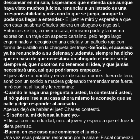
descansar en mi sala, Esperamos que entienda que aunque 
haya visto muchos juicios, renunciar a un letrado es una 
irresponsabilidad y más con lo que se juega, aunque lo 
podemos llegar a entender.- 
El juez le miró y esperaba a que 
con esas palabras Charles pidiera un abogado o algo así. 
Entonces se fijó, la misma cara, el mismo porte y la misma 
expresión, un traje con aspecto carísimo, pelo negro largo 
engominado y recogido en una coleta y un pañuelo rojo con 
forma de diablillo en la chaqueta del traje: 
-Señoría, el acusado 
ya ha renunciado a su defensa y ,además, siempre ha dicho 
que en caso de que necesitara un abogado el mejor sería 
siempre el, que nosotros no tenemos ni idea, y que jamás 
necesitará uno, así que podríamos empezar.-
El juez alzó su martillo y en vez de sonar como si fuera de feria, 
sonó con un sonido a madera golpeando tremendamente fuerte, 
miró con ira al fiscal y le recrimina: 
-Cuando le haga una pregunta a usted, la contestará usted, 
si nó quiere irse a su casa ahora mismo le aconsejo que se 
calle y deje responder al acusado.-
Apenas dejó de hablar el juez Charles contestó.
- Sí señoría, mi defensa la haré yo.-
El fiscal con incredulidad, miró al joven y esperó a que el Juez le 
diera permiso.
-Bueno, en ese caso que comience el juicio.- 
Una vez esas palabras resonaron por la sala el Fiscal comenzó 