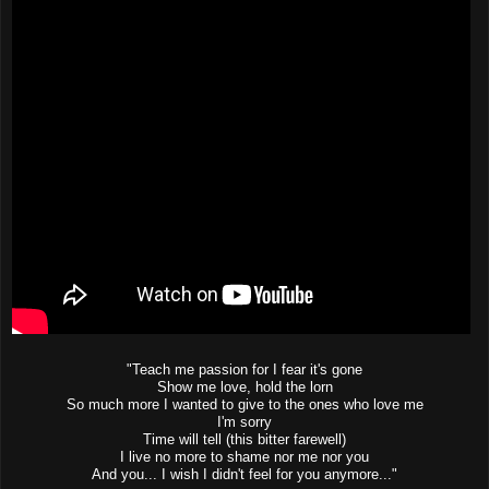
"Teach me passion for I fear it's gone
Show me love, hold the lorn
So much more I wanted to give to the ones who love me
I'm sorry
Time will tell (this bitter farewell)
I live no more to shame nor me nor you
And you... I wish I didn't feel for you anymore..."