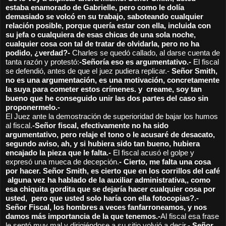
estaba enamorado de Gabrielle, pero como le dolía 
demasiado se volcó en su trabajo, saboteando cualquier 
relación posible, porque quería estar con ella, incluida con 
su jefa o cualquiera de esas chicas de una sola noche, 
cualquier cosa con tal de tratar de olvidarla, pero no ha 
podido, ¿verdad?- 
Charles se quedó callado, al darse cuenta de 
tanta razón y protestó:
-Señoría eso es argumentativo.- 
El fiscal 
se defendió, antes de que el juez pudiera replicar.- 
Señor Smith, 
no es una argumentación, es una motivación, concretamente 
la suya para cometer estos crímenes. y  creame, soy tan 
bueno que he conseguido unir las dos partes del caso sin 
proponermelo.-
El Juez ante la demostración de superioridad de bajar los humos 
al fiscal.
-Señor fiscal, efectivamente no ha sido 
argumentativo, pero relaje el tono o le acusaré de desacato, 
segundo aviso, ah, y si hubiera sido tan bueno, hubiera 
encajado la pieza que le falta.- 
El fiscal acusó el golpe y 
expresó una mueca de decepción.
- Cierto, me falta una cosa 
por hacer. Señor Smith, es cierto que en los corrillos del café 
 alguna vez ha hablado de la auxiliar administrativa,, como 
esa chiquita gordita que se dejaría hacer cualquier cosa por 
usted,  pero que usted solo haría con ella fotocopias?.- 
Señor Fiscal, los hombres a veces fanfarroneamos, y nos 
damos más importancia de la que tenemos.-
Al fiscal esa frase 
le sentó muy mal y dirigiéndose a su sitio volvió a decir.
- Señor 