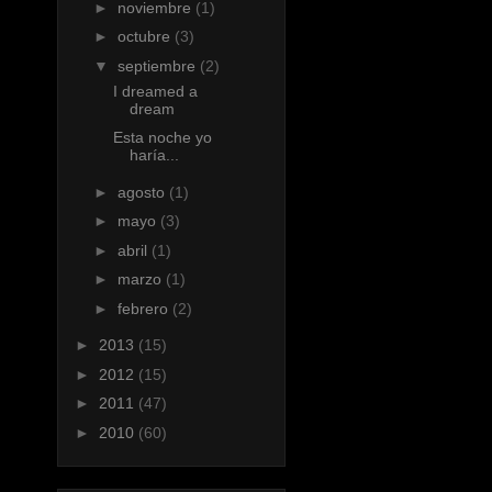
►
noviembre
(1)
►
octubre
(3)
▼
septiembre
(2)
I dreamed a
dream
Esta noche yo
haría...
►
agosto
(1)
►
mayo
(3)
►
abril
(1)
►
marzo
(1)
►
febrero
(2)
►
2013
(15)
►
2012
(15)
►
2011
(47)
►
2010
(60)