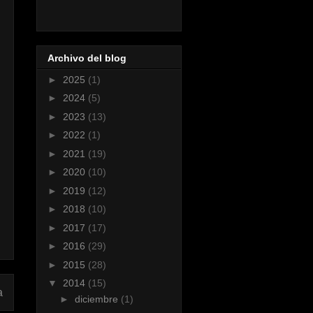
Archivo del blog
►
2025
(1)
►
2024
(5)
►
2023
(13)
►
2022
(1)
►
2021
(19)
►
2020
(10)
►
2019
(12)
►
2018
(10)
►
2017
(17)
►
2016
(29)
►
2015
(28)
▼
2014
(15)
a
►
diciembre
(1)