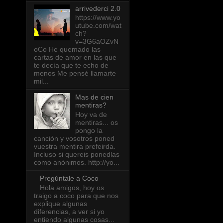
arrivederci 2.0
https://www.yo
utube.com/wat
ch?
v=3G6aOZvN
oCo He quemado las
cartas de amor en las que
te decía que te echo de
menos Me pensé llamarte
mil...
Mas de cien
mentiras?
Hoy va de
mentiras... os
pongo la
canción y vosotros poned
vuestra mentira prefeirda.
Incluso si quereis ponedlas
como anónimos. http://yo...
Pregúntale a Coco
Hola amigos, hoy os
traigo a coco para que nos
explique algunas
diferencias, a ver si yo
entiendo algunas cosas...