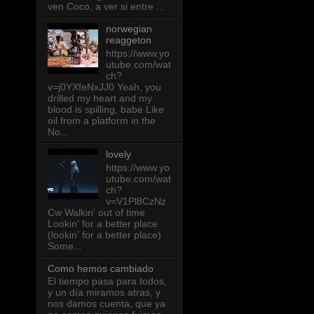
ven Coco, a ver si entre ...
norwegian
reaggeton
https://www.yo
utube.com/wat
ch?
v=j0YXfeNxJJ0 Yeah, you
drilled my heart and my
blood is spilling, babe Like
oil from a platform in the
No...
lovely
https://www.yo
utube.com/wat
ch?
v=V1Pl8CzNz
Cw Walkin' out of time
Lookin' for a better place
(lookin' for a better place)
Some...
Como hemos cambiado
El tiempo pasa para todos,
y un día miramos atras, y
nos damos cuenta, que ya