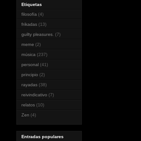
Etiquetas
filosofía
(4)
frikadas
(13)
guilty pleasures.
(7)
meme
(2)
música
(237)
personal
(41)
principio
(2)
rayadas
(38)
reivindicativo
(7)
relatos
(10)
Zen
(4)
Entradas populares