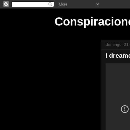
Conspiracion
domingo, 21 
I dream