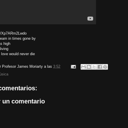
.be/Xp7ARm2Lwdo
ream in times gone by
s high
living
 love would never die
or
Profesor James Moriarty
a las
3:52
úsica
comentarios:
r un comentario