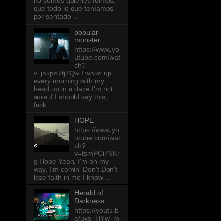
no somos quienes fuimos,
que todo lo que teníamos
por sentado ...
popular
monster
https://www.yo
utube.com/wat
ch?
v=jakpo7tj7Qw I wake up
every morning with my
head up in a daze I'm not
sure if I should say this,
fuck...
HOPE
https://www.yo
utube.com/wat
ch?
v=tsmPCi7NKr
g Hope Yeah, I'm on my
way, I'm comin' Don't Don't
lose faith in me I know ...
Herald of
Darkness
https://youtu.b
e/uxs_HYw_m