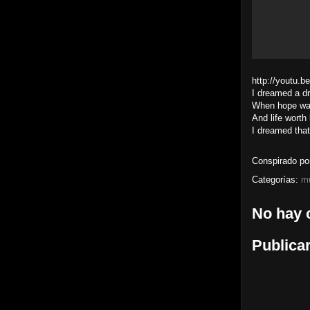
http://youtu
I dreamed a d
When hope wa
And life worth 
I dreamed that
Conspirado p
Categorías:
m
No hay 
Publica