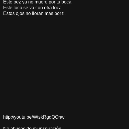
Este pez ya no muere por tu boca
Este loco se va con otra loca
Estos ojos no lloran mas por ti.
http://youtu.be/WtskRgqQOhw
No abuses de mi inspiración,