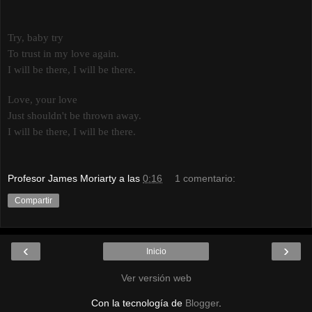
Try, baby try
To trust in my love again.
I will be there, I will be there.
Love, your love
Just shouldn't be thrown away.
I will be there, I will be there.
Profesor James Moriarty
a las
0:16
1 comentario:
Compartir
‹
›
Inicio
Ver versión web
Con la tecnología de
Blogger
.