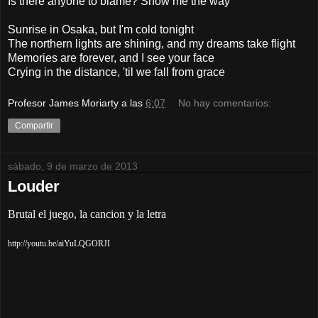
Is there anyone to blame? Show me the way
Sunrise in Osaka, but I'm cold tonight
The northern lights are shining, and my dreams take flight
Memories are forever, and I see your face
Crying in the distance, 'til we fall from grace
Profesor James Moriarty
a las
6:07
No hay comentarios:
Compartir
sábado, 9 de marzo de 2013
Louder
Brutal el juego, la cancion y la letra
http://youtu.be/aiYuLQGORJI