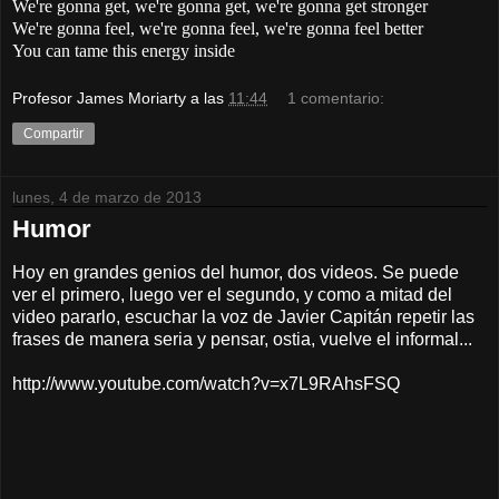
We're gonna get, we're gonna get, we're gonna get stronger
We're gonna feel, we're gonna feel, we're gonna feel better
You can tame this energy inside
Profesor James Moriarty
a las
11:44
1 comentario:
Compartir
lunes, 4 de marzo de 2013
Humor
Hoy en grandes genios del humor, dos videos. Se puede
ver el primero, luego ver el segundo, y como a mitad del
video pararlo, escuchar la voz de Javier Capitán repetir las
frases de manera seria y pensar, ostia, vuelve el informal...
http://www.youtube.com/watch?v=x7L9RAhsFSQ