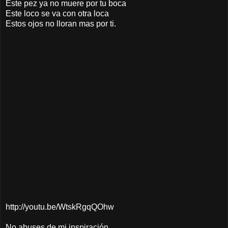
Este pez ya no muere por tu boca
Este loco se va con otra loca
Estos ojos no lloran mas por ti.
http://youtu.be/WtskRgqQOhw
No abuses de mi inspiración,