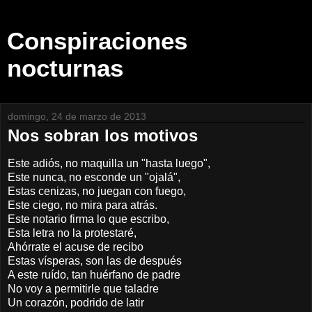
Conspiraciones
nocturnas
domingo, 24 de marzo de 2013
Nos sobran los motivos
Este adiós, no maquilla un "hasta luego",
Este nunca, no esconde un "ojalá",
Estas cenizas, no juegan con fuego,
Este ciego, no mira para atrás.
Este notario firma lo que escribo,
Esta letra no la protestaré,
Ahórrate el acuse de recibo
Estas vísperas, son las de después
A este ruído, tan huérfano de padre
No voy a permitirle que taladre
Un corazón, podrido de latir