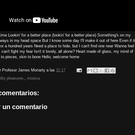
time Lookin' for a better place (lookin' for a better place) Something's on my
ways in my head space But I know some day I'll make it out of here Even if it
t or a hundred years Need a place to hide, but I can't find one near Wanna feel
I can't fight my fear Isn't it lovely, all alone? Heart made of glass, my mind of
 to pieces, skin to bone Hello, welcome home
or
Profesor James Moriarty
a las
11:17
ilty pleasures.
,
música
comentarios:
r un comentario