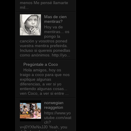
menos Me pensé llamarte
mil...
Mas de cien
mentiras?
Hoy va de
mentiras... os
pongo la
canción y vosotros poned
vuestra mentira prefeirda.
Incluso si quereis ponedlas
como anónimos. http://yo...
Pregúntale a Coco
Hola amigos, hoy os
traigo a coco para que nos
explique algunas
diferencias, a ver si yo
entiendo algunas cosas...
ven Coco, a ver si entre ...
norwegian
reaggeton
https://www.yo
utube.com/wat
ch?
v=j0YXfeNxJJ0 Yeah, you