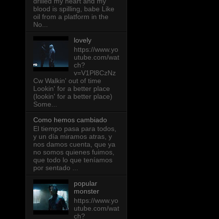
drilled my heart and my
blood is spilling, babe Like
oil from a platform in the
No...
lovely
https://www.yo
utube.com/wat
ch?
v=V1Pl8CzNz
Cw Walkin' out of time
Lookin' for a better place
(lookin' for a better place)
Some...
Como hemos cambiado
El tiempo pasa para todos,
y un día miramos atras, y
nos damos cuenta, que ya
no somos quienes fuimos,
que todo lo que teníamos
por sentado ...
popular
monster
https://www.yo
utube.com/wat
ch?