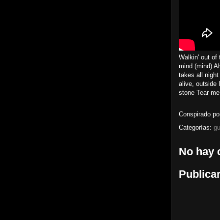
Walkin' out of 
mind (mind) Al
takes all nigh
alive, outside 
stone Tear me
Conspirado p
Categorías:
gu
No hay 
Publica