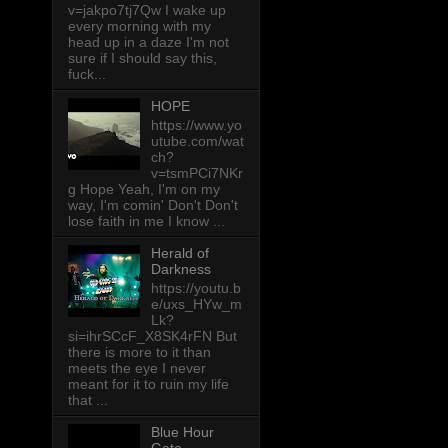
v=jakpo7tj7Qw I wake up
every morning with my
head up in a daze I'm not
sure if I should say this,
fuck...
HOPE
https://www.yo
utube.com/wat
ch?
v=tsmPCi7NKr
g Hope Yeah, I'm on my
way, I'm comin' Don't Don't
lose faith in me I know ...
Herald of
Darkness
https://youtu.b
e/uxs_HYw_m
Lk?
si=ihrSCcF_X8SK4rFN But
there is more to it than
meets the eye I never
meant for it to ruin my life
that ...
Blue Hour
Gate