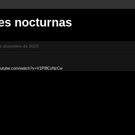
es nocturnas
de diciembre de 2023
youtube.com/watch?v=V1Pl8CzNzCw