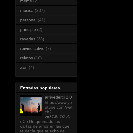
meme
(2)
música
(237)
personal
(41)
principio
(2)
rayadas
(38)
reivindicativo
(7)
relatos
(10)
Zen
(4)
Entradas populares
arrivederci 2.0
https://www.yo
utube.com/wat
ch?
v=3G6aOZvN
oCo He quemado las
cartas de amor en las que
te decía que te echo de