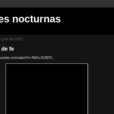
es nocturnas
 julio de 2023
 de fe
youtube.com/watch?v=RkExJU2lDTc