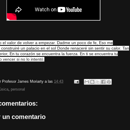
 el valor de volver a empezar.
Dadme un poco de fe,
Eso me
 construiré un palacio en el sol
Donde renaceré sin sentir su calor.
Tan
erior,
En tu corazón se encuentra la fuerza.
En ti se encuentra tu
 vencer si no lo intentó.
or
Profesor James Moriarty
a las
14:43
úsica
,
personal
comentarios:
r un comentario