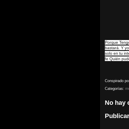
Porque
Tengo
bastará.
Y yo
solo en tu int
fe
Quién pudo
Conspirado p
Categorías:
m
No hay 
Publica