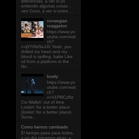
diferencias, a ver si yo
entiendo algunas cosas...
ven Coco, a ver si entre ...
norwegian
reaggeton
https://www.yo
utube.com/wat
ch?
v=j0YXfeNxJJ0 Yeah, you
drilled my heart and my
blood is spilling, babe Like
oil from a platform in the
No...
lovely
https://www.yo
utube.com/wat
ch?
v=V1Pl8CzNz
Cw Walkin' out of time
Lookin' for a better place
(lookin' for a better place)
Some...
Como hemos cambiado
El tiempo pasa para todos,
y un día miramos atras, y