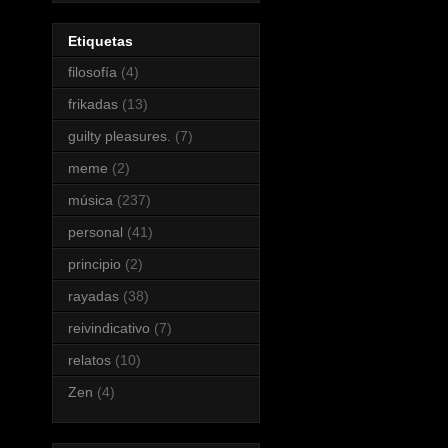
Etiquetas
filosofía
(4)
frikadas
(13)
guilty pleasures.
(7)
meme
(2)
música
(237)
personal
(41)
principio
(2)
rayadas
(38)
reivindicativo
(7)
relatos
(10)
Zen
(4)