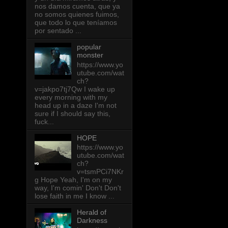
nos damos cuenta, que ya
no somos quienes fuimos,
que todo lo que teníamos
por sentado ...
popular
monster
https://www.yo
utube.com/wat
ch?
v=jakpo7tj7Qw I wake up
every morning with my
head up in a daze I'm not
sure if I should say this,
fuck...
HOPE
https://www.yo
utube.com/wat
ch?
v=tsmPCi7NKr
g Hope Yeah, I'm on my
way, I'm comin' Don't Don't
lose faith in me I know ...
Herald of
Darkness