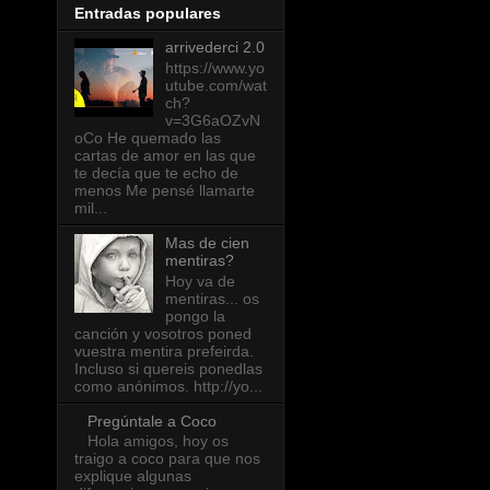
Entradas populares
arrivederci 2.0
https://www.yo
utube.com/wat
ch?
v=3G6aOZvN
oCo He quemado las
cartas de amor en las que
te decía que te echo de
menos Me pensé llamarte
mil...
Mas de cien
mentiras?
Hoy va de
mentiras... os
pongo la
canción y vosotros poned
vuestra mentira prefeirda.
Incluso si quereis ponedlas
como anónimos. http://yo...
Pregúntale a Coco
Hola amigos, hoy os
traigo a coco para que nos
explique algunas