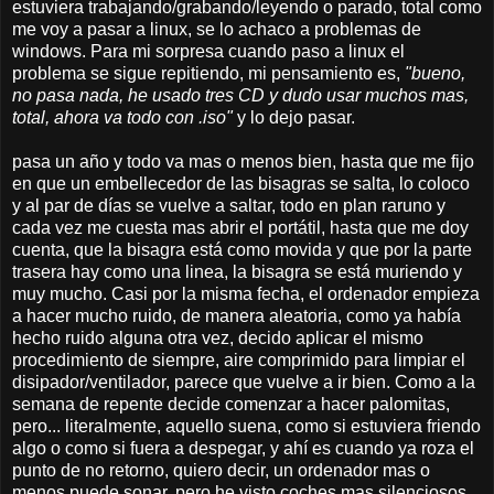
estuviera trabajando/grabando/leyendo o parado, total como
me voy a pasar a linux, se lo achaco a problemas de
windows. Para mi sorpresa cuando paso a linux el
problema se sigue repitiendo, mi pensamiento es,
"bueno,
no pasa nada, he usado tres CD y dudo usar muchos mas,
total, ahora va todo con .iso"
y lo dejo pasar.
pasa un año y todo va mas o menos bien, hasta que me fijo
en que un embellecedor de las bisagras se salta, lo coloco
y al par de días se vuelve a saltar, todo en plan raruno y
cada vez me cuesta mas abrir el portátil, hasta que me doy
cuenta, que la bisagra está como movida y que por la parte
trasera hay como una linea, la bisagra se está muriendo y
muy mucho. Casi por la misma fecha, el ordenador empieza
a hacer mucho ruido, de manera aleatoria, como ya había
hecho ruido alguna otra vez, decido aplicar el mismo
procedimiento de siempre, aire comprimido para limpiar el
disipador/ventilador, parece que vuelve a ir bien. Como a la
semana de repente decide comenzar a hacer palomitas,
pero... literalmente, aquello suena, como si estuviera friendo
algo o como si fuera a despegar, y ahí es cuando ya roza el
punto de no retorno, quiero decir, un ordenador mas o
menos puede sonar, pero he visto coches mas silenciosos