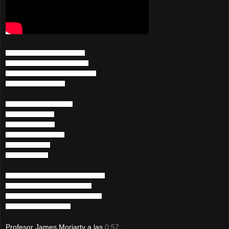
En el corazón de tus pupilas veo,
Lo que cualquier mortal soñó tener
Quiero que el instante se torne eterno
Discúlpame, yo soy así…
Busco en el mundo un lugar
Donde poder hablar,
donde poder sentir...
Sueño esta noche reinar
De tu mano crecer,
de tu sombra vivir.
Mieles que recorren tus cabellos de hada.
Me muero por poderlos contornear...
Rezo para que nunca nos vea la aurora.
Abrázame, cuna de amor…
Profesor James Moriarty
a las
0:57