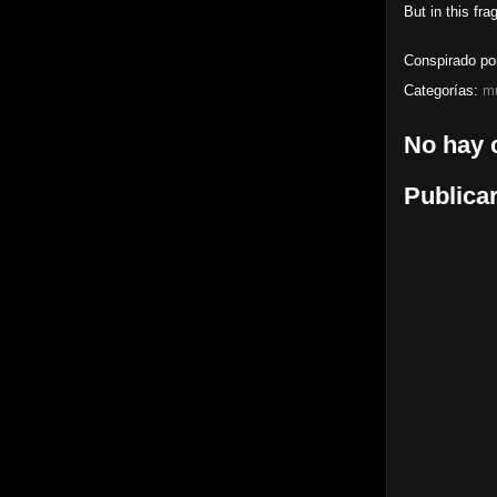
But in this fra
Conspirado p
Categorías:
m
No hay 
Publica