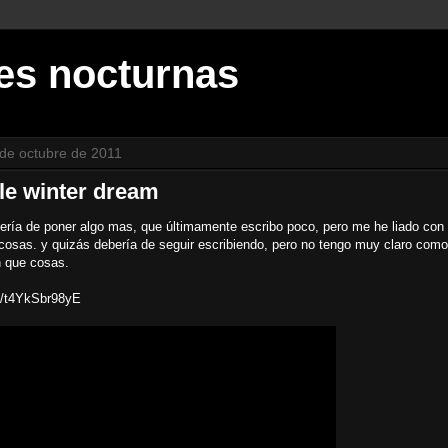
es nocturnas
de octubre de 2011
ile winter dream
ería de poner algo mas, que últimamente escribo poco, pero me he liado con
cosas. y quizás debería de seguir escribiendo, pero no tengo muy claro como
 que cosas.
be/t4YkSbr98yE