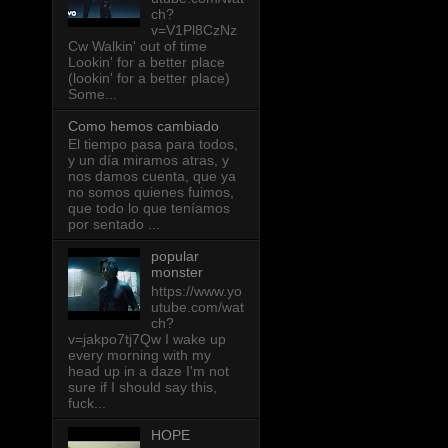
ch?
v=V1Pl8CzNz
Cw Walkin' out of time
Lookin' for a better place
(lookin' for a better place)
Some...
Como hemos cambiado
El tiempo pasa para todos,
y un día miramos atras, y
nos damos cuenta, que ya
no somos quienes fuimos,
que todo lo que teníamos
por sentado ...
popular
monster
https://www.yo
utube.com/wat
ch?
v=jakpo7tj7Qw I wake up
every morning with my
head up in a daze I'm not
sure if I should say this,
fuck...
HOPE