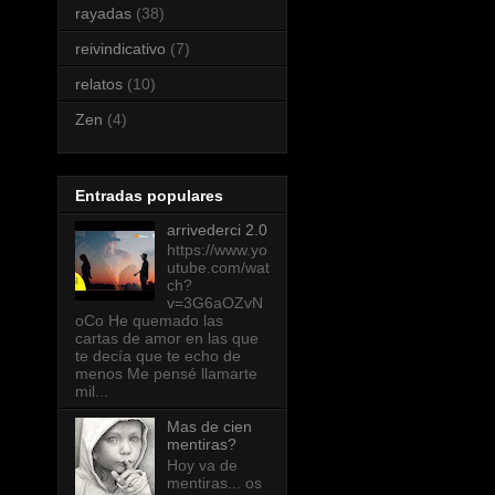
rayadas
(38)
reivindicativo
(7)
relatos
(10)
Zen
(4)
Entradas populares
arrivederci 2.0
https://www.yo
utube.com/wat
ch?
v=3G6aOZvN
oCo He quemado las
cartas de amor en las que
te decía que te echo de
menos Me pensé llamarte
mil...
Mas de cien
mentiras?
Hoy va de
mentiras... os