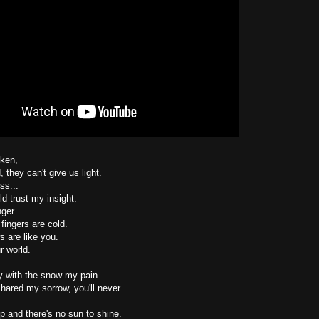
oken,
 they can't give us light.
ss...
ld trust my insight.
nger
 fingers are cold.
 are like you.
r world.
ry with the snow my pain.
hared my sorrow, you'll never
p and there's no sun to shine.