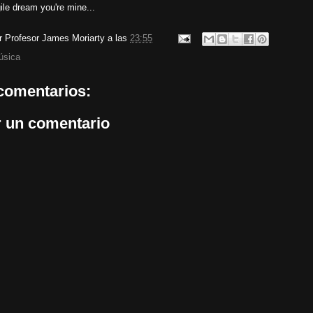
gile dream you're mine...
or
Profesor James Moriarty
a las
23:55
úsica
comentarios:
r un comentario