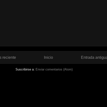
 reciente
Inicio
Entrada antigu
Suscribirse a:
Enviar comentarios (Atom)