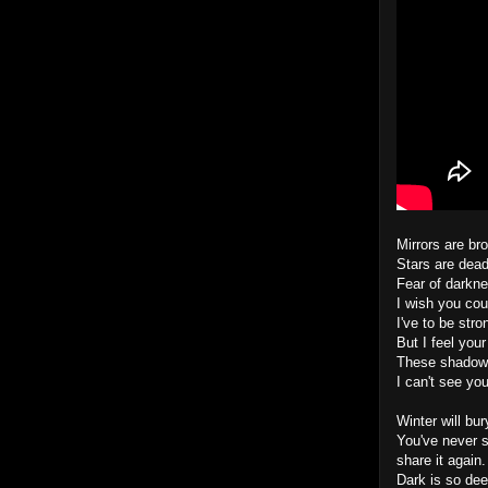
Mirrors are br
Stars are dead,
Fear of darkne
I wish you cou
I've to be stro
But I feel your
These shadows
I can't see you
Winter will bu
You've never s
share it again.
Dark is so dee