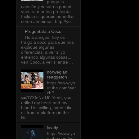
pongo la
canción y vosotros poned
vuestra mentira prefeirda.
Incluso si quereis ponedlas
como anónimos. http://yo...
Pregúntale a Coco
Hola amigos, hoy os
traigo a coco para que nos
explique algunas
diferencias, a ver si yo
entiendo algunas cosas...
ven Coco, a ver si entre ...
norwegian
reaggeton
https://www.yo
utube.com/wat
ch?
v=j0YXfeNxJJ0 Yeah, you
drilled my heart and my
blood is spilling, babe Like
oil from a platform in the
No...
lovely
https://www.yo
utube.com/wat