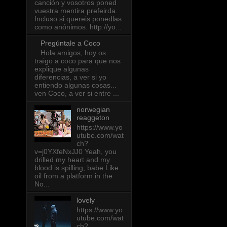
canción y vosotros poned
vuestra mentira prefeirda.
Incluso si quereis ponedlas
como anónimos. http://yo...
Pregúntale a Coco
Hola amigos, hoy os
traigo a coco para que nos
explique algunas
diferencias, a ver si yo
entiendo algunas cosas...
ven Coco, a ver si entre ...
norwegian
reaggeton
https://www.yo
utube.com/wat
ch?
v=j0YXfeNxJJ0 Yeah, you
drilled my heart and my
blood is spilling, babe Like
oil from a platform in the
No...
lovely
https://www.yo
utube.com/wat
ch?