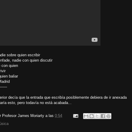
die sobre quien escribir
nfade, nadie con quien discutir
e con quien
ivir
uien baliar
Madrid
------
erior decía que la entrada que escribía posiblemente debiera de ir anexada
varía esto, pero todavía no está acabada...
or
Profesor James Moriarty
a las
0:54
úsica