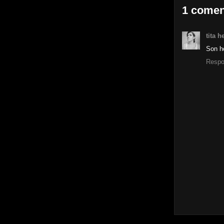
1 comen
tita h
Son h
Respo