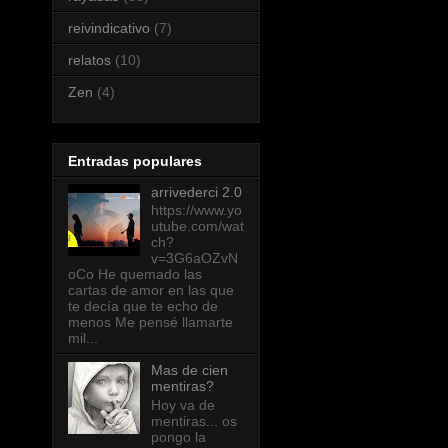
reivindicativo
(7)
relatos
(10)
Zen
(4)
Entradas populares
arrivederci 2.0
https://www.yo
utube.com/wat
ch?
v=3G6aOZvN
oCo He quemado las
cartas de amor en las que
te decía que te echo de
menos Me pensé llamarte
mil...
Mas de cien
mentiras?
Hoy va de
mentiras... os
pongo la