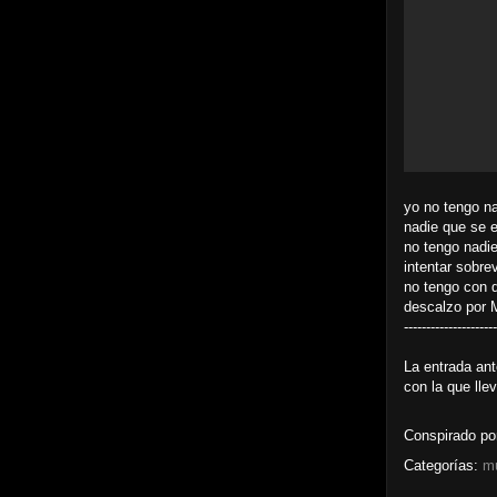
yo no tengo na
nadie que se e
no tengo nadi
intentar sobrev
no tengo con q
descalzo por 
---------------------
La entrada ant
con la que lle
Conspirado p
Categorías:
m