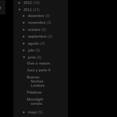
►
2012
(15)
a
▼
2011
(47)
►
diciembre
(3)
►
noviembre
(3)
►
octubre
(5)
►
septiembre
(3)
►
agosto
(4)
►
julio
(5)
▼
junio
(5)
Give a reason.
Juez y parte II
Buenas
Noches
Londres
Palabras
Moonlight
sonata.
►
mayo
(5)