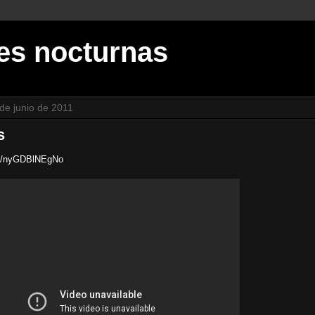
es nocturnas
de junio de 2011
s
be/nyGDBlNEgNo