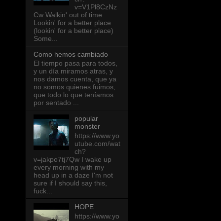
v=V1Pl8CzNz
Cw Walkin' out of time
Lookin' for a better place
(lookin' for a better place)
Some...
Como hemos cambiado
El tiempo pasa para todos,
y un día miramos atras, y
nos damos cuenta, que ya
no somos quienes fuimos,
que todo lo que teníamos
por sentado ...
popular
monster
https://www.yo
utube.com/wat
ch?
v=jakpo7tj7Qw I wake up
every morning with my
head up in a daze I'm not
sure if I should say this,
fuck...
HOPE
https://www.yo