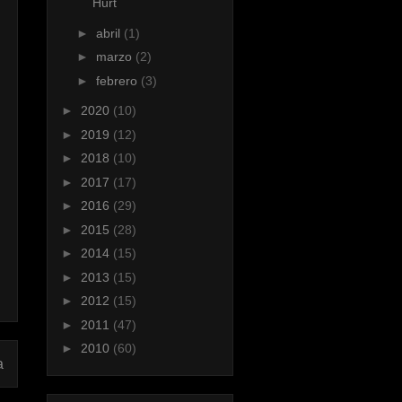
Hurt
►
abril
(1)
►
marzo
(2)
►
febrero
(3)
►
2020
(10)
►
2019
(12)
►
2018
(10)
►
2017
(17)
►
2016
(29)
►
2015
(28)
►
2014
(15)
►
2013
(15)
►
2012
(15)
►
2011
(47)
►
2010
(60)
a