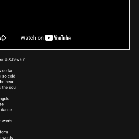
.be/IBiXJ9iw7iY
 so far
 so cold
the heart
 the soul
ngels
hee
 dance
e words
 form
e words