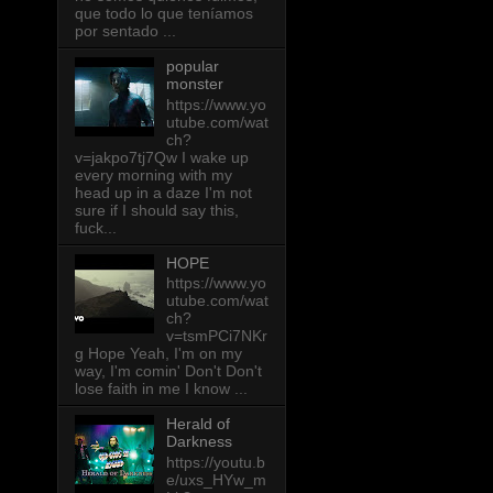
que todo lo que teníamos
por sentado ...
popular
monster
https://www.yo
utube.com/wat
ch?
v=jakpo7tj7Qw I wake up
every morning with my
head up in a daze I'm not
sure if I should say this,
fuck...
HOPE
https://www.yo
utube.com/wat
ch?
v=tsmPCi7NKr
g Hope Yeah, I'm on my
way, I'm comin' Don't Don't
lose faith in me I know ...
Herald of
Darkness
https://youtu.b
e/uxs_HYw_m