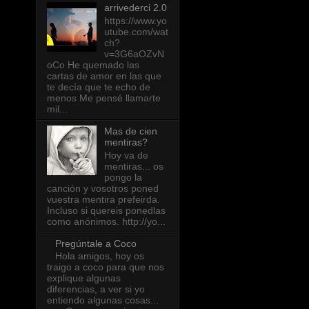
arrivederci 2.0
https://www.yo
utube.com/wat
ch?
v=3G6aOZvN
oCo He quemado las
cartas de amor en las que
te decía que te echo de
menos Me pensé llamarte
mil...
Mas de cien
mentiras?
Hoy va de
mentiras... os
pongo la
canción y vosotros poned
vuestra mentira prefeirda.
Incluso si quereis ponedlas
como anónimos. http://yo...
Pregúntale a Coco
Hola amigos, hoy os
traigo a coco para que nos
explique algunas
diferencias, a ver si yo
entiendo algunas cosas...