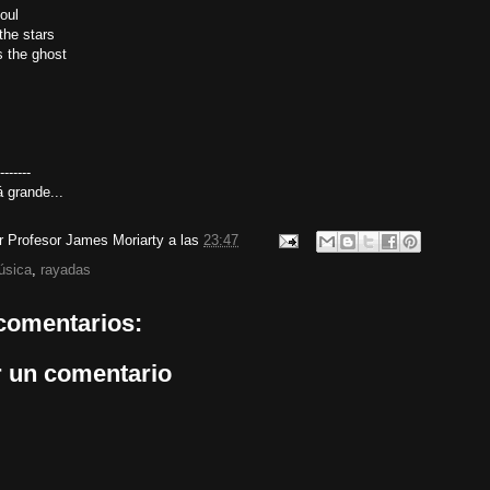
oul
the stars
s the ghost
-------
á grande...
or
Profesor James Moriarty
a las
23:47
úsica
,
rayadas
comentarios:
r un comentario