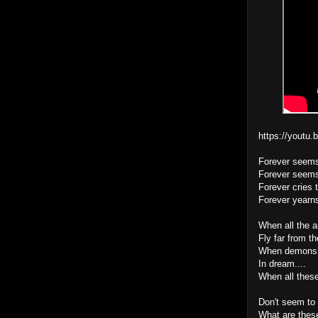
https://youtu
Forever seems
Forever seems
Forever cries 
Forever yearns
When all the a
Fly far from t
When demons
In dream....
When all thes
Don't seem to
What are thes