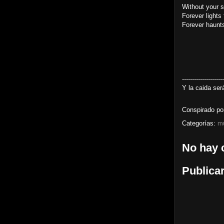
Without your s
Forever lights 
Forever haunt
---------------------
Y la caida ser
Conspirado p
Categorías:
m
No hay 
Publica