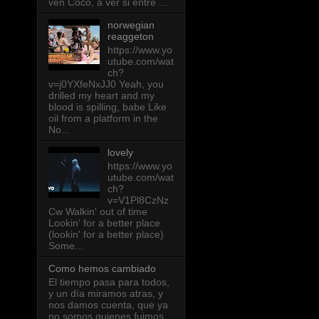
ven Coco, a ver si entre ...
norwegian
reaggeton
https://www.yo
utube.com/wat
ch?
v=j0YXfeNxJJ0 Yeah, you
drilled my heart and my
blood is spilling, babe Like
oil from a platform in the
No...
lovely
https://www.yo
utube.com/wat
ch?
v=V1Pl8CzNz
Cw Walkin' out of time
Lookin' for a better place
(lookin' for a better place)
Some...
Como hemos cambiado
El tiempo pasa para todos,
y un día miramos atras, y
nos damos cuenta, que ya
no somos quienes fuimos,