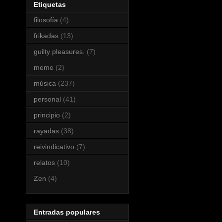
Etiquetas
filosofía
(4)
frikadas
(13)
guilty pleasures.
(7)
meme
(2)
música
(237)
personal
(41)
principio
(2)
rayadas
(38)
reivindicativo
(7)
relatos
(10)
Zen
(4)
Entradas populares